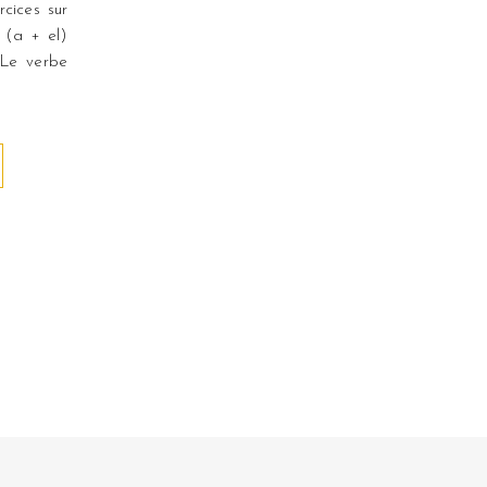
rcices sur
 (a + el)
 Le verbe