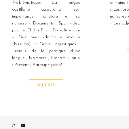
Problématique: La langue
entraîne-
castillane aujourd'hui, son
: Les pro
importance mondiale et sa
nombres 
richesse • Documents : Spot vidéo
• Les adje
pour « El día E » ; Texte littéraire
« Qué buen idioma el mío »
(Neruda) • Outils linguistiques :
Lexique de la pratique d’une
langue ; Nombres ; Pronom « on »
; Présent ; Participe passé.
OUVRIR