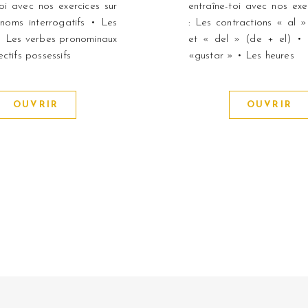
toi avec nos exercices sur
entraîne-toi avec nos exe
noms interrogatifs • Les
: Les contractions « al »
• Les verbes pronominaux
et « del » (de + el) •
ctifs possessifs
«gustar » • Les heures
OUVRIR
OUVRIR