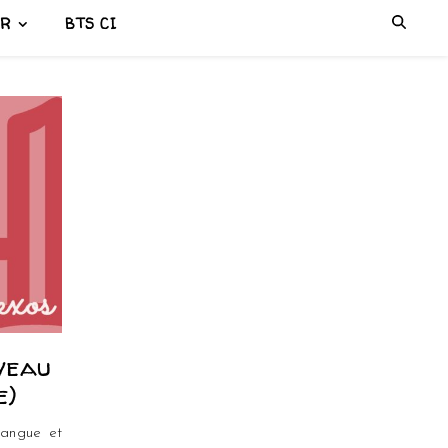
ER
BTS CI
iveau
e)
langue et