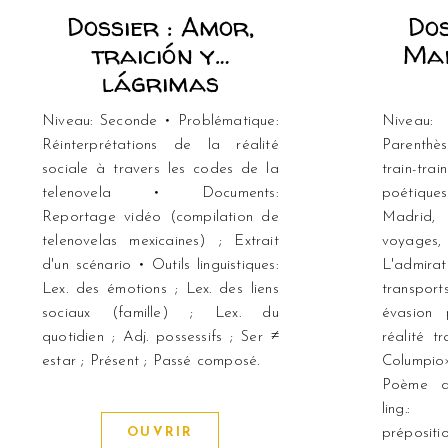
Dossier : Amor,
Dos
traición y…
Mad
lágrimas
Niveau: Seconde • Problématique:
Niveau:
Réinterprétations de la réalité
Parenthè
sociale à travers les codes de la
train-tr
telenovela • Documents:
poétique
Reportage vidéo (compilation de
Madrid,
telenovelas mexicaines) ; Extrait
voyage
d'un scénario • Outils linguistiques:
L'admir
Lex. des émotions ; Lex. des liens
transpo
sociaux (famille) ; Lex. du
évasion 
quotidien ; Adj. possessifs ; Ser ≠
réalité t
estar ; Présent ; Passé composé.
Columpi
Poème d
ling.:
OUVRIR
prépositio