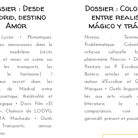
sier : Desde
Dossier : Colo
rid, destino
entre reali
Amor
mágico y trá
 Lycée • Pbmatiques:
Niveau : Termi
ses amoureuses dans le
Problématique: Colo
ain madrilène (récits
richesse culturelle
s et mises en scène sur
phénomène Narcos • Do
 les transports, les
Peinture sur P. Escoba
s, le fantasme) /
Botero; articles et re
ateur secret dans les
autour d'Escobar et G
rts de Madrid, entre
Márquez • Outils linguisti
poétique, théâtralité et
liés aux arts visuels
ragique • Docs: Film «El
littérature; la crim
o»; Chanson de LODVG;
comparaison; voix p
'A. Machado • Outils
gérondif; présent et passé
 Transports; amour;
ns.