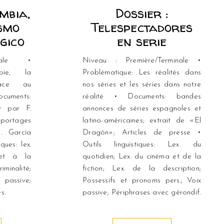
mbia,
Dossier :
smo
Telespectadores
gico
en serie
nale •
Niveau : Première/Terminale •
mbie, la
Problématique: Les réalités dans
 face au
nos séries et les séries dans notre
cuments:
réalité • Documents: bandes
r par F.
annonces de séries espagnoles et
portages
latino-américaines; extrait de «El
. García
Dragón»; Articles de presse •
ques: lex.
Outils linguistiques: Lex. du
 et à la
quotidien; Lex. du cinéma et de la
inalité;
fiction; Lex. de la description;
assive;
Possessifs et pronoms pers.; Voix
s.
passive; Périphrases avec gérondif.