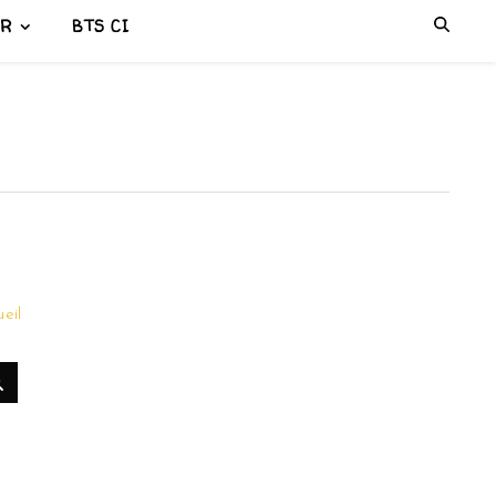
ER
BTS CI
eil