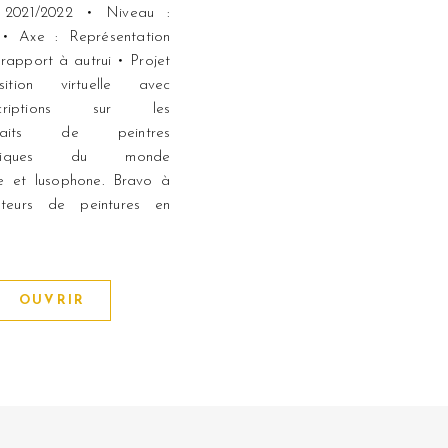
 2021/2022 • Niveau :
• Axe : Représentation
 rapport à autrui • Projet
ition virtuelle avec
escriptions sur les
rtraits de peintres
atiques du monde
ue et lusophone. Bravo à
teurs de peintures en
OUVRIR