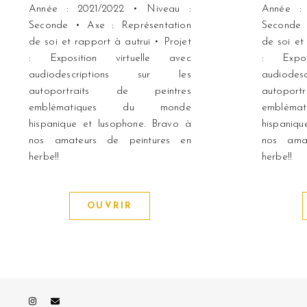
Année : 2021/2022 • Niveau :
Année :
Seconde • Axe : Représentation
Seconde 
de soi et rapport à autrui • Projet
de soi et
: Exposition virtuelle avec
: Expos
audiodescriptions sur les
audiod
autoportraits de peintres
autopo
emblématiques du monde
emblém
hispanique et lusophone. Bravo à
hispaniq
nos amateurs de peintures en
nos ama
herbe!!
herbe!!
OUVRIR