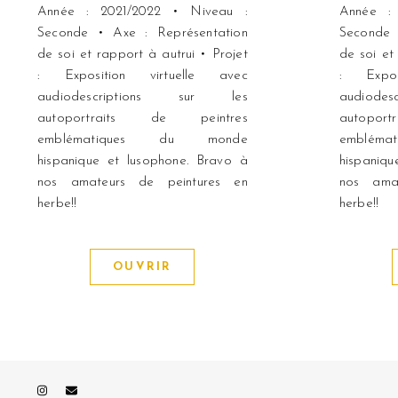
Année : 2021/2022 • Niveau :
Année :
Seconde • Axe : Représentation
Seconde 
de soi et rapport à autrui • Projet
de soi et
: Exposition virtuelle avec
: Expos
audiodescriptions sur les
audiod
autoportraits de peintres
autopo
emblématiques du monde
emblém
hispanique et lusophone. Bravo à
hispaniq
nos amateurs de peintures en
nos ama
herbe!!
herbe!!
OUVRIR