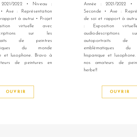
 2021/2022 • Niveau :
Année : 2021/2022 • 
• Axe : Représentation
Seconde • Axe : Représ
 rapport à autrui • Projet
de soi et rapport à autru
ition virtuelle avec
: Exposition virtue
escriptions sur les
audiodescriptions 
rtraits de peintres
autoportraits de p
atiques du monde
emblématiques du
ue et lusophone. Bravo à
hispanique et lusophone
teurs de peintures en
nos amateurs de pein
herbe!!
OUVRIR
OUVRIR