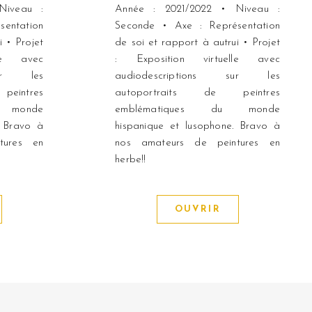
Niveau :
Année : 2021/2022 • Niveau :
entation
Seconde • Axe : Représentation
i • Projet
de soi et rapport à autrui • Projet
lle avec
: Exposition virtuelle avec
sur les
audiodescriptions sur les
eintres
autoportraits de peintres
 monde
emblématiques du monde
. Bravo à
hispanique et lusophone. Bravo à
tures en
nos amateurs de peintures en
herbe!!
OUVRIR