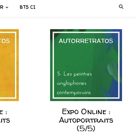
ER
BTS CI
 :
Expo Online :
its
Autoportraits
(5/5)