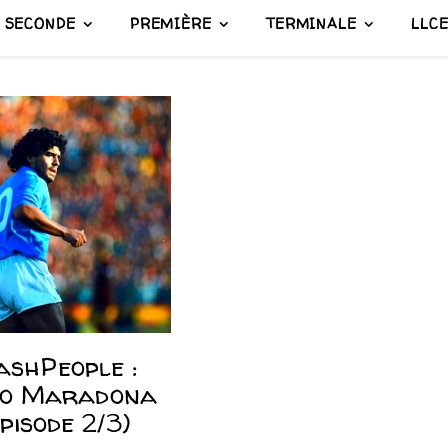
SECONDE
PREMIÈRE
TERMINALE
LLC
ashPeople :
go Maradona
pisode 2/3)