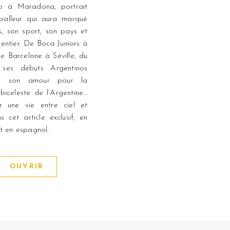
 à Maradona, portrait
tballeur qui aura marqué
, son sport, son pays et
entier. De Boca Juniors à
e Barcelone à Séville, du
ses débuts Argentinos
 à son amour pour la
lbiceleste de l’Argentine…
ur une vie entre ciel et
s cet article exclusif, en
et en espagnol.
OUVRIR