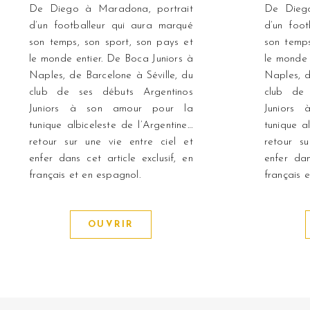
De Diego à Maradona, portrait
De Diego
d’un footballeur qui aura marqué
d’un foo
son temps, son sport, son pays et
son temps
le monde entier. De Boca Juniors à
le monde 
Naples, de Barcelone à Séville, du
Naples, d
club de ses débuts Argentinos
club de 
Juniors à son amour pour la
Juniors
tunique albiceleste de l’Argentine…
tunique a
retour sur une vie entre ciel et
retour s
enfer dans cet article exclusif, en
enfer dan
français et en espagnol.
français 
OUVRIR