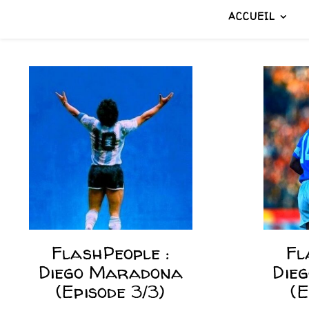
ACCUEIL
FlashPeople :
Fl
Diego Maradona
Die
(Episode 3/3)
(E