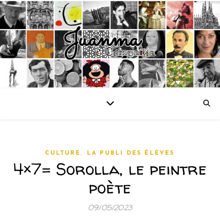
,
CULTURE
LA PUBLI DES ÉLÈVES
4×7= Sorolla, le peintre
poète
09/05/2023