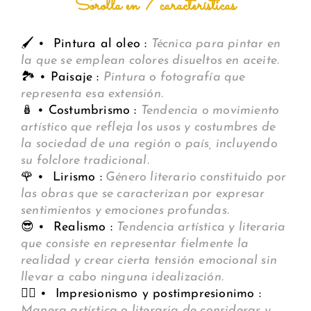
Sorolla en 7 características
🖌️ • Pintura al oleo :
Técnica para pintar en
la que se emplean colores disueltos en aceite.
🏞️ • Paisaje :
Pintura o fotografía que
representa esa extensión.
🪆 • Costumbrismo :
T
endencia o movimiento
artístico que refleja los usos y costumbres de
la sociedad de una región o país, incluyendo
su folclore tradicional.
🌹 • Lirismo :
Género literario constituido por
las obras que se caracterizan por expresar
sentimientos y emociones
profundas.
😎 • Realismo :
Tendencia artística y literaria
que consiste en representar fielmente la
realidad y crear cierta tensión
emocional sin
llevar a cabo ninguna idealización.
😶‍🌫️ • Impresionismo y postimpresionimo :
Manera artística o literaria de considerar y