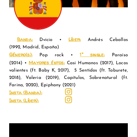
.
Banda:
L
íder
:
Dvicio
•
Andrés Ceballos
(
1992,
Madrid, España)
Género(s):
1° single:
Pop rock
•
Paraíso
Mayores éxitos:
(2014)
•
Casi Humanos (2017), Locos
valientes (ft. Baby K, 2017), 5 Sentidos (ft. Taburete,
2018), Valeria (2019), Capítulos, Sobrenatural (ft.
Farina, 2020), Epiphany (2021)
Insta (Banda):
Insta (Líder):