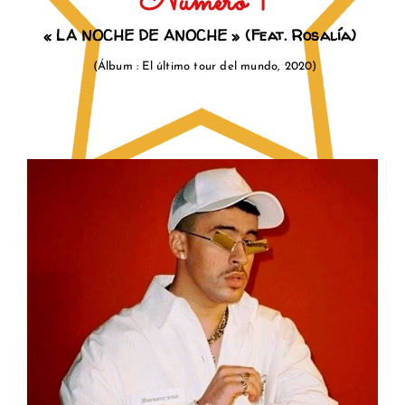
Número 1
« LA NOCHE DE ANOCHE
» (Feat. Rosalía)
(
Á
lb
u
m :
El último tour del mundo
, 2020)