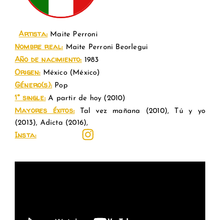
.
Artista:
Maite Perroni
Nombre real:
Maite Perroni Beorlegui
Año de nacimiento:
1983
Origen:
México (
México
)
Género(s):
Pop
1° single:
A partir de hoy
(2010
)
Mayores éxitos:
Tal vez mañana (2010), Tú y yo
(2013), Adicta (2016),
Insta: