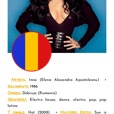
.
Artista:
Inna
(Elena Alexandra Apostoleanu)
•
Nacimiento:
1986
Origen:
Dobruja
(Rumania
)
Género(s):
Electro house, dance, electro, pop, pop
latino
1° single:
Mayores éxitos:
Hot
(
2008
)
•
Sun is