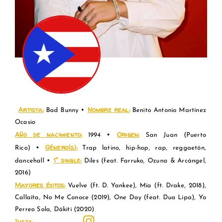
.
Artista:
Nombre real:
•
Bad Bunny
Benito Antonio Martínez
Ocasio
Año de nacimiento:
Origen:
•
1994
San Juan (Puerto
Género(s):
•
Rico)
Trap latino, hip-hop, rap, reggaetón,
1° single:
•
dancehall
Diles (feat. Farruko, Ozuna & Arcángel,
2016)
Mayores éxitos:
Vuelve (ft. D. Yankee), Mía (ft. Drake, 2018),
Callaíta, No Me Conoce (2019), One Day (feat. Dua Lipa), Yo
Perreo Sola, Dákiti (2020)
Insta: