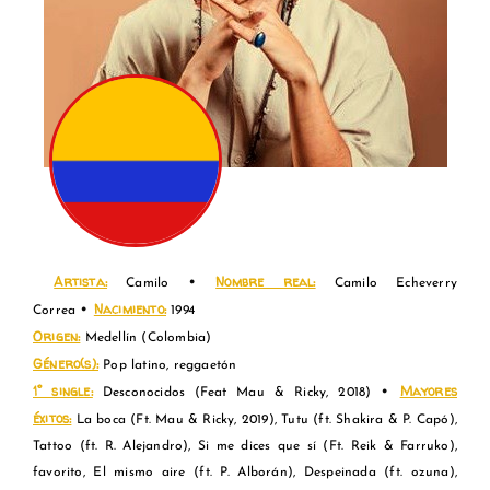
.
Artista:
Nombre real:
•
Camilo
Camilo Echeverry
Nacimiento:
•
Correa
1994
Origen:
Medellín
(Colombia
)
Género(s):
Pop latino, reggaet
ón
1° single:
Mayores
•
Desconocidos (Feat Mau & Ricky, 2018)
éxitos:
La boca (Ft. Mau & Ricky, 2019), Tutu (ft. Shakira & P. Capó),
Tattoo (ft. R. Alejandro), Si me dices que sí (Ft. Reik & Farruko),
favorito, El mismo aire (ft. P. Alborán), Despeinada (ft. ozuna),