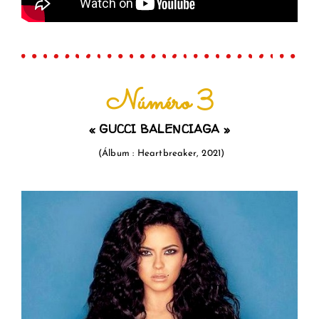
Núméro 3
« GUCCI BALENCIAGA
»
(
Á
lb
u
m :
Heartbreaker
, 2021)