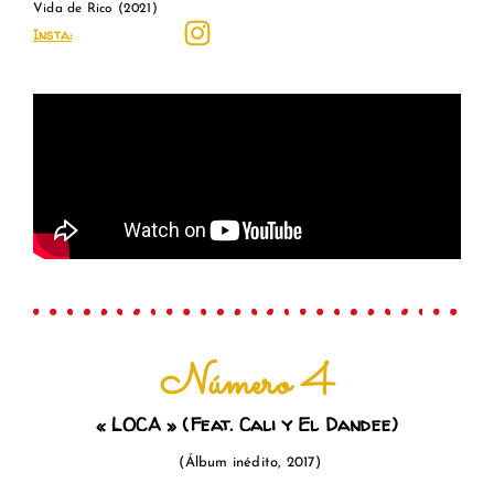
Vida de Rico (2021)
Insta:
Número 4
« LOCA
» (Feat. Cali y El Dandee)
(
Á
lb
um inédito,
2017)