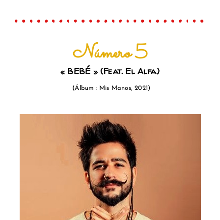
Número 5
«
BEBÉ
» (Feat. El Alfa)
(
Á
lb
u
m : Mis Manos, 2021)