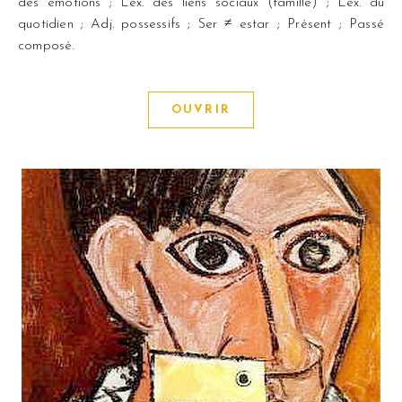
des émotions ; Lex. des liens sociaux (famille) ; Lex. du
quotidien ; Adj. possessifs ; Ser ≠ estar ; Présent ; Passé
composé.
OUVRIR