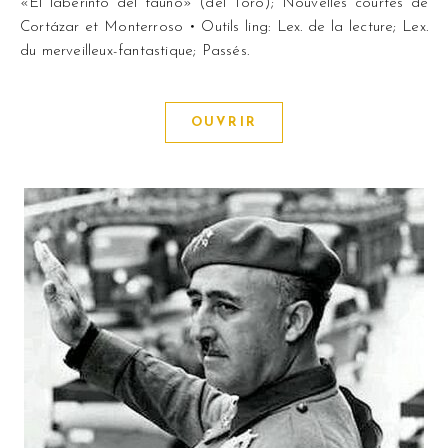
«El laberinto del fauno» (del Toro); Nouvelles courtes de
Cortázar et Monterroso • Outils ling: Lex. de la lecture; Lex.
du merveilleux-fantastique; Passés.
OUVRIR