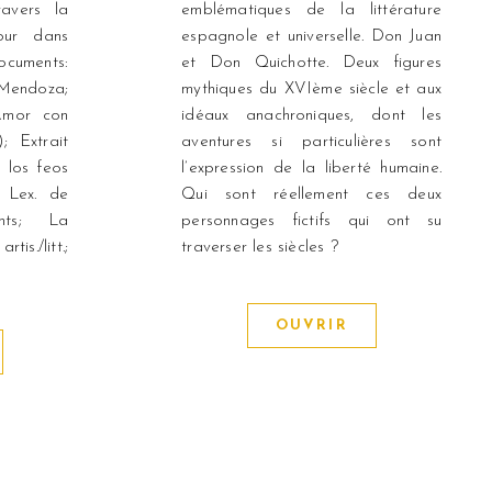
avers la
emblématiques de la littérature
our dans
espagnole et universelle. Don Juan
Documents:
et Don Quichotte. Deux figures
Mendoza;
mythiques du XVIème siècle et aux
Amor con
idéaux anachroniques, dont les
; Extrait
aventures si particulières sont
 los feos
l’expression de la liberté humaine.
: Lex. de
Qui sont réellement ces deux
ents; La
personnages fictifs qui ont su
is./litt.;
traverser les siècles ?
OUVRIR