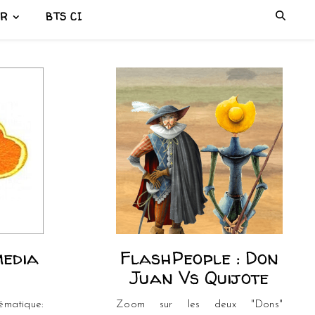
ER
BTS CI
media
FlashPeople : Don
Juan Vs Quijote
ématique:
Zoom sur les deux "Dons"