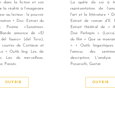
r dans la fiction et son
La quête de soi à tr
 la réalité à l’imaginaire
représentation de l’am
eur au lecteur : le pouvoir
l'art et la littérature • 
ination • Doc: Extrait du
Extrait de roman d'E. 
te; Poème «Sonatina»
Extrait théâtral de « 
 Bande annonce de «El
Don Perlinpín » (Lorca)
o del fauno» (del Toro);
du film « Que se mueran
s courtes de Cortázar et
» • Outils linguistiques
o • Outils ling: Lex. de
l'amour, des sentim
re; Lex. du merveilleux-
description; L'analyse art
e; Passés.
Possessifs; Gustar.
OUVRIR
OUVRIR