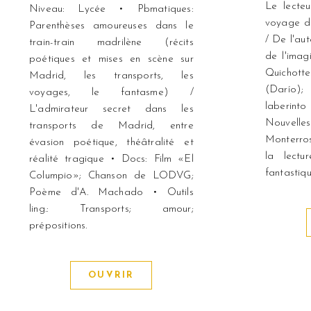
Le lecteu
Niveau: Lycée • Pbmatiques:
voyage de
Parenthèses amoureuses dans le
/ De l'aut
train-train madrilène (récits
de l'imag
poétiques et mises en scène sur
Quichot
Madrid, les transports, les
(Darío);
voyages, le fantasme) /
laberint
L'admirateur secret dans les
Nouvelle
transports de Madrid, entre
Monterros
évasion poétique, théâtralité et
la lectu
réalité tragique • Docs: Film «El
fantastiqu
Columpio»; Chanson de LODVG;
Poème d'A. Machado • Outils
ling.: Transports; amour;
prépositions.
OUVRIR