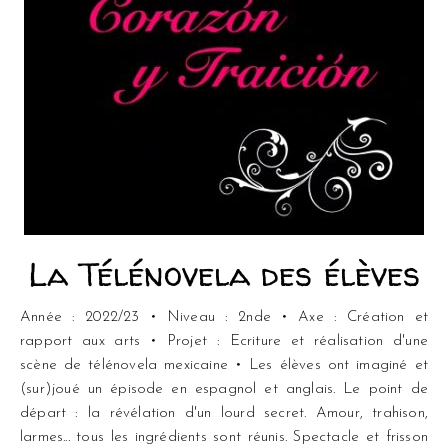
La Télénovela des élèves
Année : 2022/23 • Niveau : 2nde • Axe : Création et
rapport aux arts • Projet : Ecriture et réalisation d'une
scène de télénovela mexicaine • Les élèves ont imaginé et
(sur)joué un épisode en espagnol et anglais. Le point de
départ : la révélation d'un lourd secret. Amour, trahison,
larmes... tous les ingrédients sont réunis. Spectacle et frisson