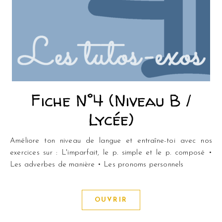
Fiche N°4 (Niveau B /
Lycée)
Améliore ton niveau de langue et entraîne-toi avec nos
exercices sur : L'imparfait, le p. simple et le p. composé •
Les adverbes de manière • Les pronoms personnels
OUVRIR